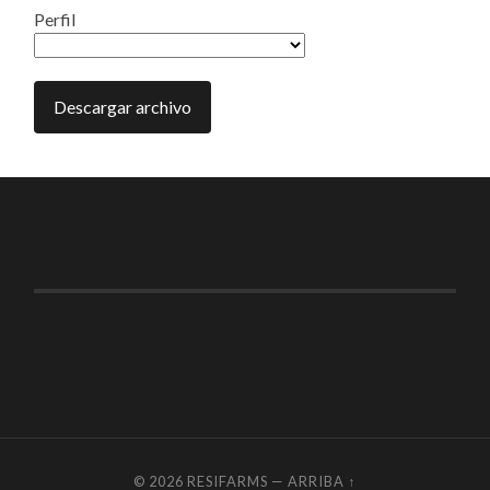
Perfil
© 2026
RESIFARMS
—
ARRIBA ↑