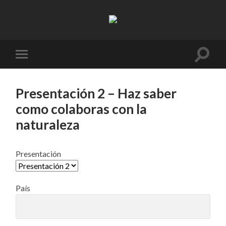
Resifarms
Altern
Alternar
el
el
campo
menú
de
móvil
búsqu
Presentación 2 – Haz saber
como colaboras con la
naturaleza
Presentación
País