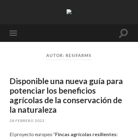
Resifarms
Altern
Alternar
el
el
campo
menú
de
móvil
búsqu
AUTOR:
RESIFARMS
Disponible una nueva guía para
potenciar los beneficios
agrícolas de la conservación de
la naturaleza
28 FEBRERO 2022
El proyecto europeo “
Fincas agrícolas resilientes: