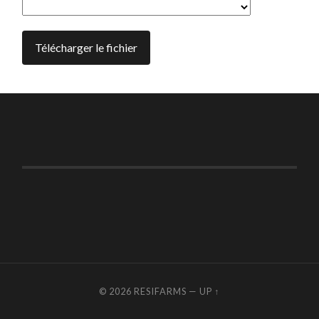
© 2026
RESIFARMS
—
UP ↑