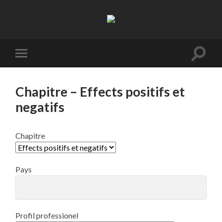
Resifarms
Toggle
Toggle
search
mobile
field
menu
Chapitre – Effects positifs et
negatifs
Chapitre
Pays
Profil professionel