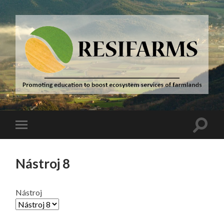
Resifarms
Přepno
Přepnout
vyhled
mobilní
pole
menu
Nástroj 8
Nástroj