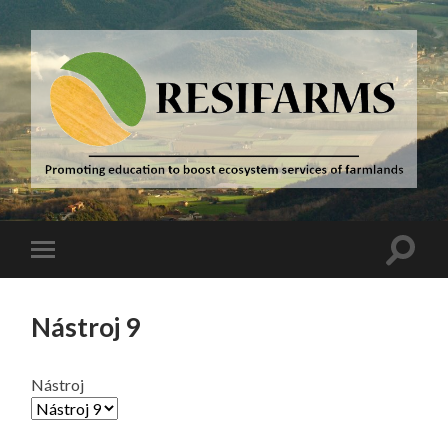
Resifarms
Přepno
Přepnout
vyhled
mobilní
pole
menu
Nástroj 9
Nástroj