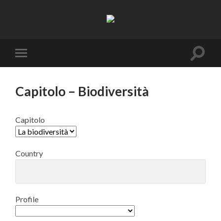
Resifarms
Toggle
Toggle
search
mobile
field
menu
Capitolo – Biodiversità
Capitolo
Country
Profile