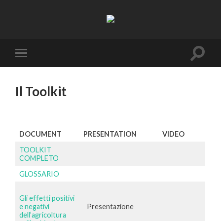
Resifarms
Toggle
Toggle
search
mobile
field
menu
Il Toolkit
DOCUMENT
PRESENTATION
VIDEO
TOOLKIT
COMPLETO
GLOSSARIO
Gli effetti positivi
e negativi
Presentazione
dell’agricoltura