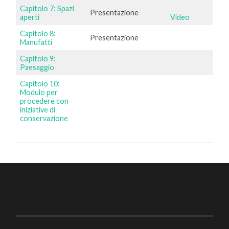
Capitolo 7: Spazi
Presentazione
aperti
Video
Capitolo 8:
Presentazione
Manufatti
Capitolo 9:
Paesaggio
Capitolo 10:
Modulo per
procedere con
iniziative di
conservazione