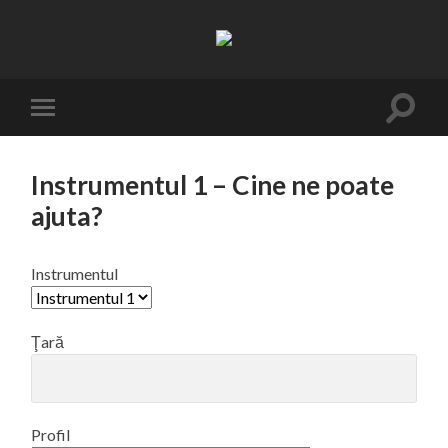
Resifarms
Toggle
Toggle
search
mobile
field
menu
Instrumentul 1 – Cine ne poate
ajuta?
Instrumentul
Ţară
Profil