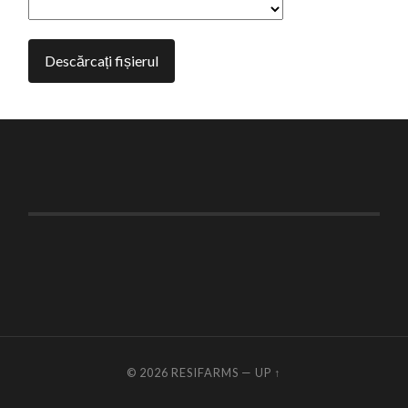
© 2026
RESIFARMS
—
UP ↑