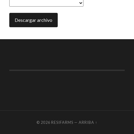
© 2026
RESIFARMS
—
ARRIBA ↑