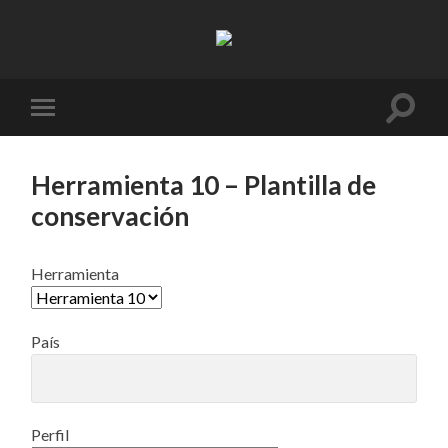
Resifarms
Altern
Alternar
el
el
campo
menú
de
móvil
búsqu
Herramienta 10 – Plantilla de
conservación
Herramienta
País
Perfil