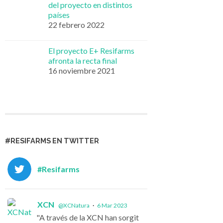
del proyecto en distintos
países
22 febrero 2022
El proyecto E+ Resifarms
afronta la recta final
16 noviembre 2021
#RESIFARMS EN TWITTER
#Resifarms
XCN
@XCNatura
·
6 Mar 2023
"A través de la XCN han sorgit