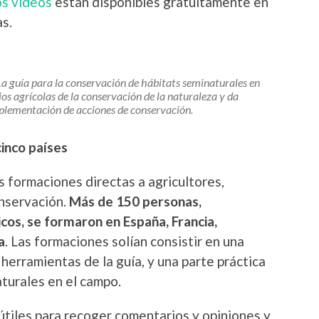
os vídeos
están disponibles gratuitamente en
as.
La guía para la conservación de hábitats seminaturales en
cios agrícolas de la conservación de la naturaleza y da
plementación de acciones de conservación.
inco países
as formaciones directas a agricultores,
onservación.
Más de 150 personas,
icos, se formaron en España, Francia,
a
. Las formaciones solían consistir en una
 herramientas de la guía, y una parte práctica
aturales en el campo.
tiles para recoger comentarios y opiniones y