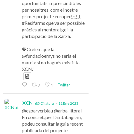
oportunitats imprescindibles
per nosaltres, com el nostre
primer projecte europeu🇪🇺
#Resifarms que va ser possible
gràcies al mentoratge i la
participació de la Xarxa.
💚Creiem que la
@fundacioemys no seria el
mateix si no hagués existit la
XCN."
Twitter
2
1
XCN
@XCNatura
·
11 Ene 2023
@esparverblau @arba_litoral
En concret, per l'àmbit agrari,
podeu consultar la guia recent
publicada del projecte