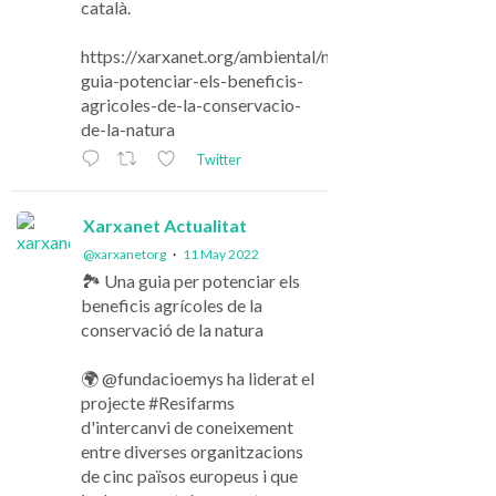
català.
https://xarxanet.org/ambiental/noticies/una-
guia-potenciar-els-beneficis-
agricoles-de-la-conservacio-
de-la-natura
Twitter
Xarxanet Actualitat
@xarxanetorg
·
11 May 2022
🏞️ Una guia per potenciar els
beneficis agrícoles de la
conservació de la natura
🌍 @fundacioemys ha liderat el
projecte #Resifarms
d'intercanvi de coneixement
entre diverses organitzacions
de cinc països europeus i que