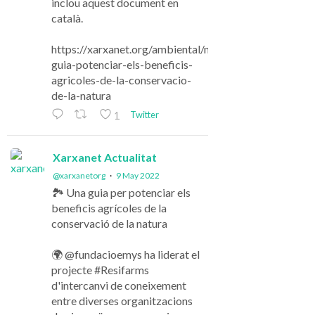
inclou aquest document en
català.
https://xarxanet.org/ambiental/noticies/una-
guia-potenciar-els-beneficis-
agricoles-de-la-conservacio-
de-la-natura
Twitter
1
Xarxanet Actualitat
@xarxanetorg
·
9 May 2022
🏞️ Una guia per potenciar els
beneficis agrícoles de la
conservació de la natura
🌍 @fundacioemys ha liderat el
projecte #Resifarms
d'intercanvi de coneixement
entre diverses organitzacions