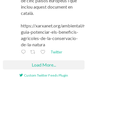
de cinc països europeus i que
inclou aquest document en
català.
https://xarxanet.org/ambiental/noticies/una-
guia-potenciar-els-beneficis-
agricoles-de-la-conservacio-
de-la-natura
Twitter
Load More...
Custom Twitter Feeds Plugin