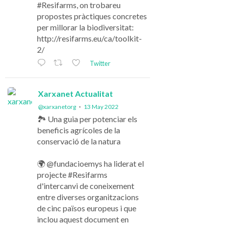
#Resifarms, on trobareu
propostes pràctiques concretes
per millorar la biodiversitat:
http://resifarms.eu/ca/toolkit-
2/
Twitter
Xarxanet Actualitat
@xarxanetorg
·
13 May 2022
🏞️ Una guia per potenciar els
beneficis agrícoles de la
conservació de la natura
🌍 @fundacioemys ha liderat el
projecte #Resifarms
d'intercanvi de coneixement
entre diverses organitzacions
de cinc països europeus i que
inclou aquest document en