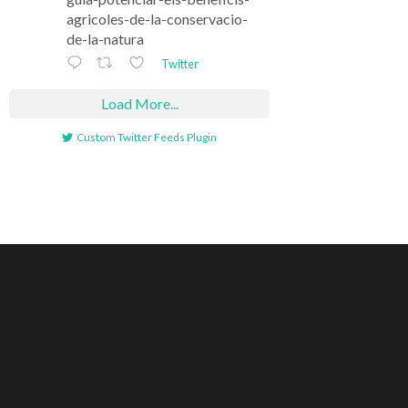
agricoles-de-la-conservacio-
de-la-natura
Twitter
Load More...
Custom Twitter Feeds Plugin