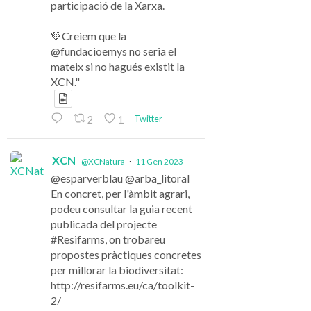
participació de la Xarxa.
💚Creiem que la
@fundacioemys no seria el
mateix si no hagués existit la
XCN."
Twitter
2
1
XCN
@XCNatura
·
11 Gen 2023
@esparverblau @arba_litoral
En concret, per l'àmbit agrari,
podeu consultar la guia recent
publicada del projecte
#Resifarms, on trobareu
propostes pràctiques concretes
per millorar la biodiversitat:
http://resifarms.eu/ca/toolkit-
2/