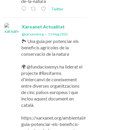
de-la-natura
Twitter
Xarxanet Actualitat
@xarxanetorg
·
11 Mag 2022
🏞️ Una guia per potenciar els
beneficis agrícoles de la
conservació de la natura
🌍 @fundacioemys ha liderat el
projecte #Resifarms
d'intercanvi de coneixement
entre diverses organitzacions
de cinc països europeus i que
inclou aquest document en
català.
https://xarxanet.org/ambiental/noticies/una-
guia-potenciar-els-beneficis-