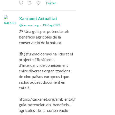
Twitter
Xarxanet Actualitat
@xarxanetorg
·
13 Mag 2022
🏞️ Una guia per potenciar els
beneficis agrícoles de la
conservació de la natura
🌍 @fundacioemys ha liderat el
projecte #Resifarms
d'intercanvi de coneixement
entre diverses organitzacions
de cinc països europeus i que
inclou aquest document en
català.
https://xarxanet.org/ambiental/noticies/una-
guia-potenciar-els-beneficis-
agricoles-de-la-conservacio-