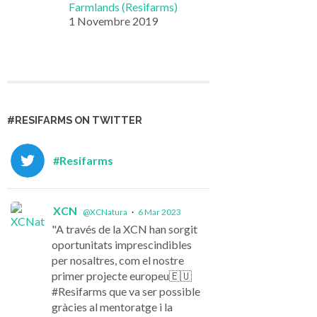
Farmlands (Resifarms)
1 Novembre 2019
#RESIFARMS ON TWITTER
#Resifarms
XCN
@XCNatura
·
6 Mar 2023
"A través de la XCN han sorgit
oportunitats imprescindibles
per nosaltres, com el nostre
primer projecte europeu🇪🇺
#Resifarms que va ser possible
gràcies al mentoratge i la