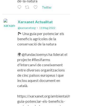
de-la-natura
Twitter
Xarxanet Actualitat
@xarxanetorg
·
11 Mag 2022
🏞️ Una guia per potenciar els
beneficis agrícoles de la
conservació de la natura
🌍 @fundacioemys ha liderat el
projecte #Resifarms
d'intercanvi de coneixement
entre diverses organitzacions
de cinc països europeus i que
inclou aquest document en
català.
https://xarxanet.org/ambiental/noticies/una-
guia-potenciar-els-beneficis-