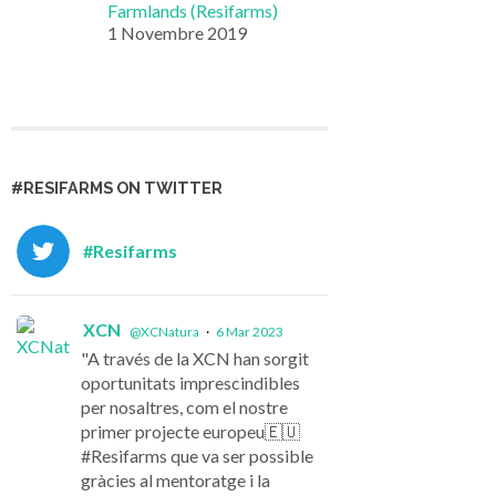
Farmlands (Resifarms)
1 Novembre 2019
#RESIFARMS ON TWITTER
#Resifarms
XCN
@XCNatura
·
6 Mar 2023
"A través de la XCN han sorgit
oportunitats imprescindibles
per nosaltres, com el nostre
primer projecte europeu🇪🇺
#Resifarms que va ser possible
gràcies al mentoratge i la