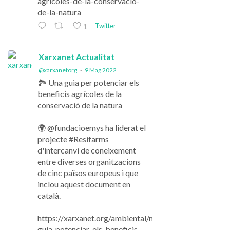
agricoles-de-la-conservacio-
de-la-natura
Twitter
1
Xarxanet Actualitat
@xarxanetorg
·
9 Mag 2022
🏞️ Una guia per potenciar els
beneficis agrícoles de la
conservació de la natura
🌍 @fundacioemys ha liderat el
projecte #Resifarms
d'intercanvi de coneixement
entre diverses organitzacions
de cinc països europeus i que
inclou aquest document en
català.
https://xarxanet.org/ambiental/noticies/una-
guia-potenciar-els-beneficis-