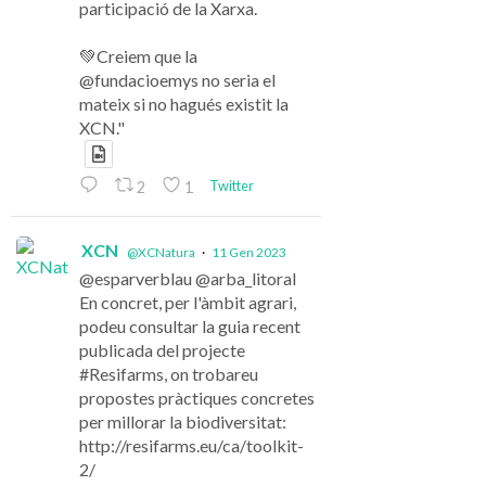
participació de la Xarxa.
💚Creiem que la
@fundacioemys no seria el
mateix si no hagués existit la
XCN."
Twitter
2
1
XCN
@XCNatura
·
11 Gen 2023
@esparverblau @arba_litoral
En concret, per l'àmbit agrari,
podeu consultar la guia recent
publicada del projecte
#Resifarms, on trobareu
propostes pràctiques concretes
per millorar la biodiversitat:
http://resifarms.eu/ca/toolkit-
2/