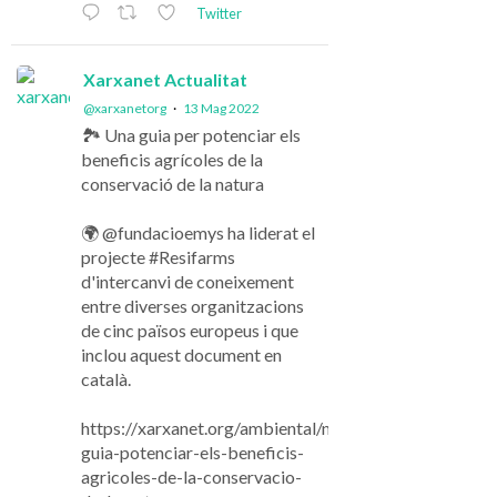
Twitter
Xarxanet Actualitat
@xarxanetorg
·
13 Mag 2022
🏞️ Una guia per potenciar els
beneficis agrícoles de la
conservació de la natura
🌍 @fundacioemys ha liderat el
projecte #Resifarms
d'intercanvi de coneixement
entre diverses organitzacions
de cinc països europeus i que
inclou aquest document en
català.
https://xarxanet.org/ambiental/noticies/una-
guia-potenciar-els-beneficis-
agricoles-de-la-conservacio-