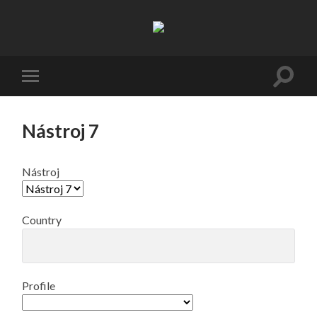
Resifarms
Přepno
Přepnout
vyhled
mobilní
pole
menu
Nástroj 7
Nástroj
Country
Profile