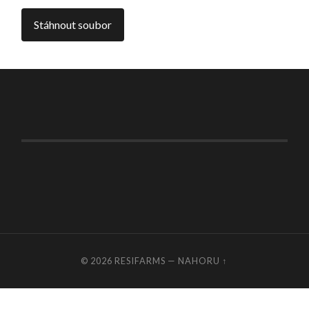
© 2026
RESIFARMS
—
NAHORU ↑