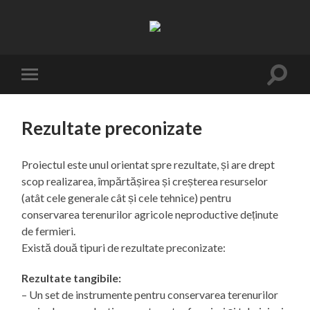
Resifarms
Toggle
Toggle
search
mobile
field
menu
Rezultate preconizate
Proiectul este unul orientat spre rezultate, și are drept
scop realizarea, împărtășirea și creșterea resurselor
(atât cele generale cât și cele tehnice) pentru
conservarea terenurilor agricole neproductive deținute
de fermieri.
Există două tipuri de rezultate preconizate:
Rezultate tangibile:
– Un set de instrumente pentru conservarea terenurilor