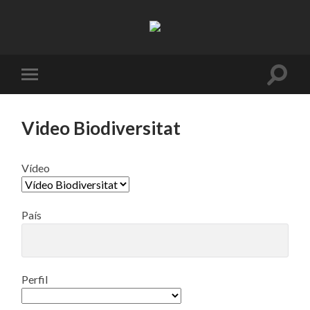
Resifarms
Toggle
Toggle
search
mobile
field
menu
Video Biodiversitat
Vídeo
País
Perfil