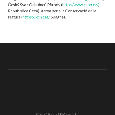
Český Svaz Ochránců Přírody (
http://www.csop.cz/
,
Repubblica Ceca), Xarxa per a la Conservació de la
Natura (
https://xcn.cat/
, Spagna).
© 2026
RESIFARMS
—
SU ↑