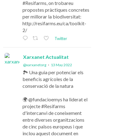
#Resifarms, on trobareu
propostes pràctiques concretes
per millorar la biodiversitat:
http://resifarms.eu/ca/toolkit-
2/
Twitter
Xarxanet Actualitat
@xarxanetorg
·
13 May 2022
🏞️ Una guia per potenciar els
beneficis agrícoles de la
conservació de la natura
🌍 @fundacioemys ha liderat el
projecte #Resifarms
d'intercanvi de coneixement
entre diverses organitzacions
de cinc països europeus i que
inclou aquest document en