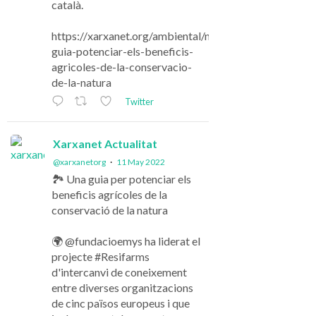
català.
https://xarxanet.org/ambiental/noticies/una-
guia-potenciar-els-beneficis-
agricoles-de-la-conservacio-
de-la-natura
Twitter
Xarxanet Actualitat
@xarxanetorg
·
11 May 2022
🏞️ Una guia per potenciar els
beneficis agrícoles de la
conservació de la natura
🌍 @fundacioemys ha liderat el
projecte #Resifarms
d'intercanvi de coneixement
entre diverses organitzacions
de cinc països europeus i que