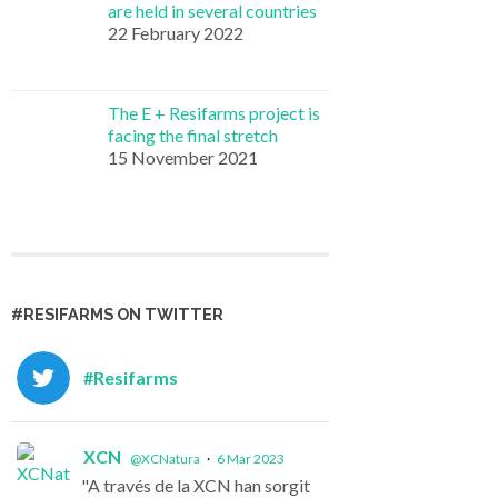
are held in several countries
22 February 2022
The E + Resifarms project is
facing the final stretch
15 November 2021
#RESIFARMS ON TWITTER
#Resifarms
XCN
@XCNatura
·
6 Mar 2023
"A través de la XCN han sorgit