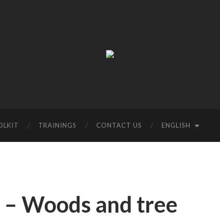
Resifarms
OLKIT
TRAININGS
CONTACT US
ENGLISH
6 – Woods and tree