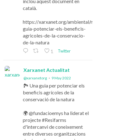
inclou aquest document en
català.
https://xarxanet.org/ambiental/noticies/una-
guia-potenciar-els-beneficis-
agricoles-de-la-conservacio-
de-la-natura
Twitter
1
Xarxanet Actualitat
@xarxanetorg
·
9 May 2022
🏞️ Una guia per potenciar els
beneficis agrícoles de la
conservació de la natura
🌍 @fundacioemys ha liderat el
projecte #Resifarms
d'intercanvi de coneixement
entre diverses organitzacions