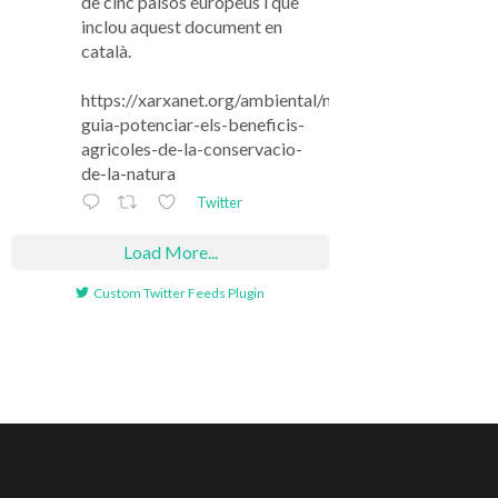
de cinc països europeus i que
inclou aquest document en
català.
https://xarxanet.org/ambiental/noticies/una-
guia-potenciar-els-beneficis-
agricoles-de-la-conservacio-
de-la-natura
Twitter
Load More...
Custom Twitter Feeds Plugin