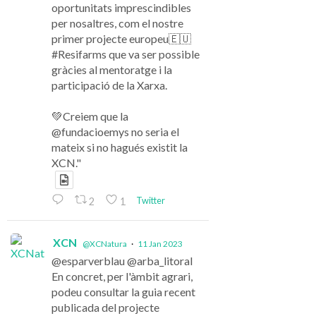
oportunitats imprescindibles
per nosaltres, com el nostre
primer projecte europeu🇪🇺
#Resifarms que va ser possible
gràcies al mentoratge i la
participació de la Xarxa.
💚Creiem que la
@fundacioemys no seria el
mateix si no hagués existit la
XCN."
Twitter
2
1
XCN
@XCNatura
·
11 Jan 2023
@esparverblau @arba_litoral
En concret, per l'àmbit agrari,
podeu consultar la guia recent
publicada del projecte