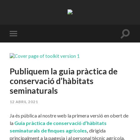
Resifarms
Toggle
Toggle
search
mobile
field
menu
Publiquem la guia pràctica de
conservació d’hàbitats
seminaturals
12 ABRIL 2021
Ja és pública al nostre web la primera versió en obert de
la
Guia pràctica de conservació d’hàbitats
seminaturals de finques agrícoles
,
dirigida
principalment a la pagesia i al personal tècnic agrícola.